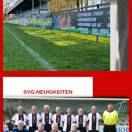
SV Großefehn Livestream im Internet!
Du bist unterwegs, krank oder anderweitig verhindert und kannst
SVG-NEUIGKEITEN
das Spiel vom SVG nicht besuchen kommen?
Weiterlesen