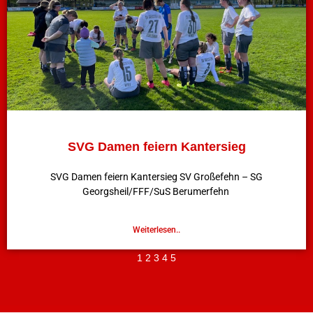
SVG Damen feiern Kantersieg
SVG Damen feiern Kantersieg SV Großefehn – SG
Georgsheil/FFF/SuS Berumerfehn
Weiterlesen..
1
2
3
4
5