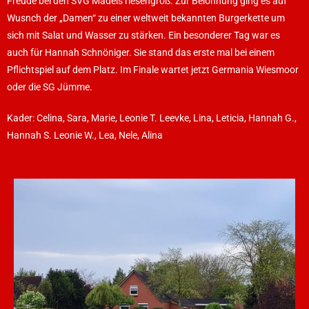
Freude bei den SVG Mädels riesengroß. Zur Belohnung ging es auf
Wusnch der „Damen“ zu einer weltweit bekannten Burgerkette um
sich mit Salat und Wasser zu stärken. Ein besonderer Tag war es
auch für Hannah Schnöniger. Sie stand das erste mal bei einem
Pflichtspiel auf dem Platz. Im Finale wartet jetzt Germania Wiesmoor
oder die SG Jümme.
Kader: Celina, Sara, Marie, Leonie T. Leevke, Lina, Leticia, Hannah G.,
Hannah S. Leonie W., Lea, Nele, Alina