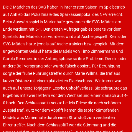
Die C Mädchen des SVG haben in ihrer ersten Saison im Spielbetrieb
auf Anhieb das Pokalfinale des Sparkassenpokal des NFV erreicht.
Beim Auswärtsspiel in Marienhafe gewannen die SVG-Mädels am
Ende verdient mit 5-1. Den ersten Aufreger gab es bereits vor dem
Spiel als den Mädels klar wurde es wird auf Asche gespielt. Keins der
SVG-Mädels hatte jemals auf Asche trainiert bzw. gespielt. Mit dem
ungewohnten Geläuf hatte die Mädels von Timo Zimmermann und
Carola Remmers in der Anfangsphase so ihre Probleme. Der ein oder
andere Ball versprang oder wurde falsch dosiert. Für Beruhigung
sorgte der frühe Führungstreffer durch Marie Willms. Sie traf aus
kurzer Distanz mit einem platzierten Flachschuss. Wie immer war
auch auf unsere Torjägerin Leevke Uphoff verlass. Sie schraubte das
Ergebnis mit zwei Treffern vor dem Wechsel und einem danach auf 4-
0 hoch. Den Schlusspunkt setzte Leticia Friese die nach schönem
Zuspiel traf. Kurz vor dem Abpfiff kamen die tapfer kämpfenden
Mädels aus Marienhafe durch einen Strafstoß zum verdienten
Ehrentreffer. Nach dem Schlusspfiff war die Stimmung und die