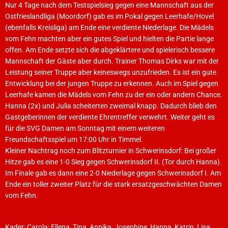
Nur 4 Tage nach dem Testspielsieg gegen eine Mannschaft aus der
Ostfrieslandliga (Moordorf) gab es im Pokal gegen Leerhafe/Hovel
(ebenfalls Kreisliga) am Ende eine verdiente Niederlage. Die Mädels
vom Fehn machten aber ein gutes Spiel und hielten die Partie lange
offen. Am Ende setzte sich die abgeklärtere und spielerisch bessere
Mannschaft der Gäste aber durch. Trainer Thomas Dirks war mit der
Leistung seiner Truppe aber keineswegs unzufrieden. Es ist ein gute
Entwicklung bei der jungen Truppe zu erkennen. Auch im Spiel gegen
Leerhafe kamen die Mädels vom Fehn zu der ein oder andern Chance.
Hanna (2x) und Julia scheiterten zweimal knapp. Dadurch blieb den
Gastgeberinnen der verdiente Ehrentreffer verwehrt. Weiter geht es
für die SVG Damen am Sonntag mit einem weiteren
Freundschaftsspiel um 17:00 Uhr in Timmel.
Kleiner Nachtrag noch zum Blitzturnier in Schwerinsdorf: Bei großer
Hitze gab es eine 1-0 Sieg gegen Schwerinsdorf II. (Tor durch Hanna).
Im Finale gab es dann eine 2-0 Niederlage gegen Schwerinsdorf I. Am
Ende ein toller zweiter Platz für die stark ersatzgeschwächten Damen
vom Fehn.
Kader: Carola; Ellena, Tina, Annika, Josephine, Hanna, Katrin, Lisa,